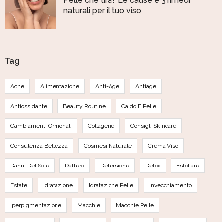
Pelle che tira? Le cause e 3 rimedi
naturali per il tuo viso
Tag
Acne
Alimentazione
Anti-Age
Antiage
Antiossidante
Beauty Routine
Caldo E Pelle
Cambiamenti Ormonali
Collagene
Consigli Skincare
Consulenza Bellezza
Cosmesi Naturale
Crema Viso
Danni Del Sole
Dattero
Detersione
Detox
Esfoliare
Estate
Idratazione
Idratazione Pelle
Invecchiamento
Iperpigmentazione
Macchie
Macchie Pelle