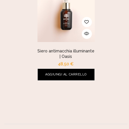
Siero antimacchia illuminante
| Oasis
48,50
€
AGGIUNGI AL CARRELLO