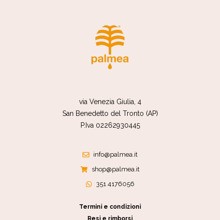
via Venezia Giulia, 4
San Benedetto del Tronto (AP)
P.Iva 02262930445
info@palmea.it
shop@palmea.it
351 4176056
Termini e condizioni
Resi e rimborsi