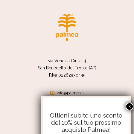
via Venezia Giulia, 4
San Benedetto del Tronto (AP)
P.Iva 02262930445
info@palmea.it
shop@palmea.it
351 4176056
Ottieni subito uno sconto
del 10% sul tuo prossimo
Termini e condizioni
acquisto Palmea!
Resi e rimborsi