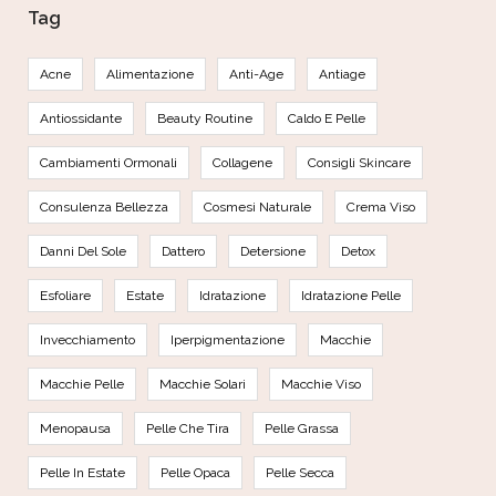
Tag
Acne
Alimentazione
Anti-Age
Antiage
Antiossidante
Beauty Routine
Caldo E Pelle
Cambiamenti Ormonali
Collagene
Consigli Skincare
Consulenza Bellezza
Cosmesi Naturale
Crema Viso
Danni Del Sole
Dattero
Detersione
Detox
Esfoliare
Estate
Idratazione
Idratazione Pelle
Invecchiamento
Iperpigmentazione
Macchie
Macchie Pelle
Macchie Solari
Macchie Viso
Menopausa
Pelle Che Tira
Pelle Grassa
Pelle In Estate
Pelle Opaca
Pelle Secca