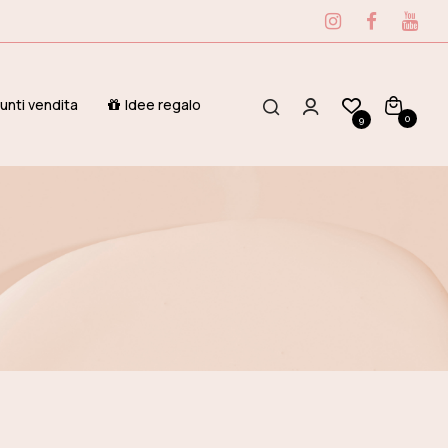
unti vendita
Idee regalo
0
9