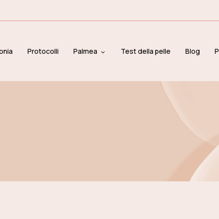
onia
Protocolli
Palmea
Test della pelle
Blog
P