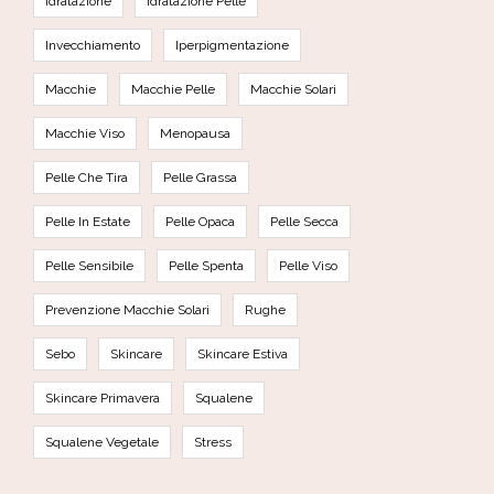
Idratazione
Idratazione Pelle
Invecchiamento
Iperpigmentazione
Macchie
Macchie Pelle
Macchie Solari
Macchie Viso
Menopausa
Pelle Che Tira
Pelle Grassa
Pelle In Estate
Pelle Opaca
Pelle Secca
Pelle Sensibile
Pelle Spenta
Pelle Viso
Prevenzione Macchie Solari
Rughe
Sebo
Skincare
Skincare Estiva
Skincare Primavera
Squalene
Squalene Vegetale
Stress