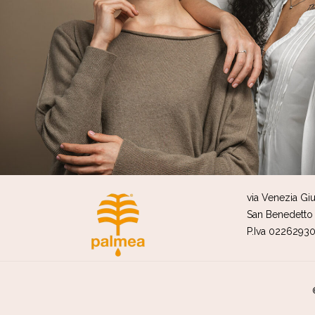
via Venezia Giul
San Benedetto 
P.Iva 0226293