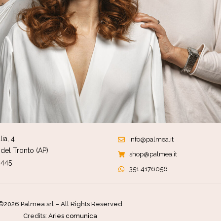
ia, 4
info@palmea.it
del Tronto (AP)
shop@palmea.it
0445
351 4176056
©2026 Palmea srl – All Rights Reserved
Credits:
Aries comunica