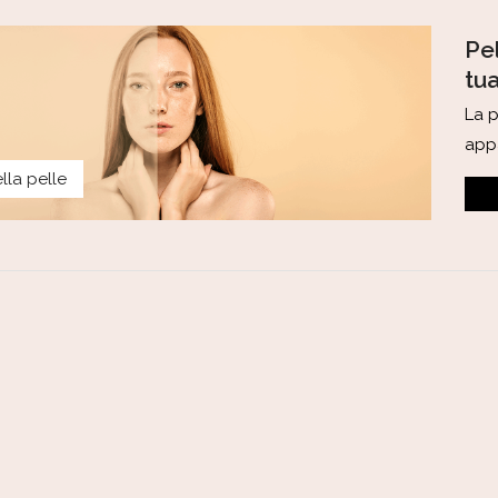
Pel
tu
La p
appa
lla pelle