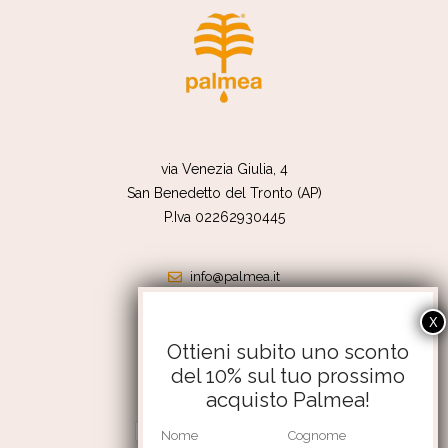
via Venezia Giulia, 4
San Benedetto del Tronto (AP)
P.Iva 02262930445
info@palmea.it
shop@palmea.it
351 4176056
Ottieni subito uno sconto
del 10% sul tuo prossimo
Termini e condizioni
acquisto Palmea!
Resi e rimborsi
Privacy Policy
Cookie Policy