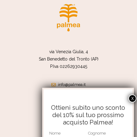
via Venezia Giulia, 4
San Benedetto del Tronto (AP)
P.Iva 02262930445
info@palmea.it
shop@palmea.it
351 4176056
Ottieni subito uno sconto
del 10% sul tuo prossimo
Termini e condizioni
acquisto Palmea!
Resi e rimborsi
Privacy Policy
Cookie Policy