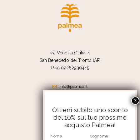
via Venezia Giulia, 4
San Benedetto del Tronto (AP)
P.Iva 02262930445
info@palmea.it
shop@palmea.it
351 4176056
Ottieni subito uno sconto
del 10% sul tuo prossimo
Termini e condizioni
acquisto Palmea!
Resi e rimborsi
Privacy Policy
Cookie Policy