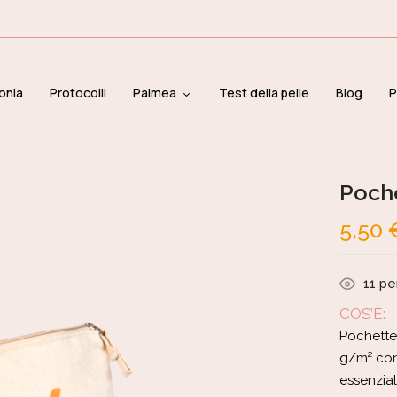
onia
Protocolli
Palmea
Test della pelle
Blog
P
Poch
5,50
11
pe
COS’È:
Pochette
g/m² con
essenzial