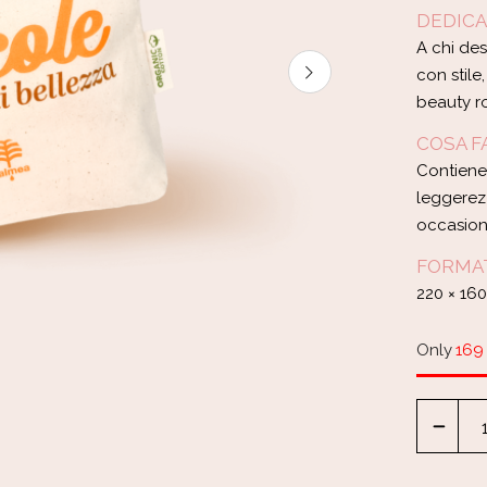
DEDICA
A chi des
con stile
beauty ro
COSA FA
Contiene
leggerezz
occasion
FORMA
220 × 16
Only
169 