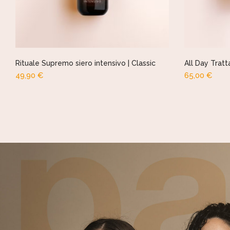
Rituale Supremo siero intensivo | Classic
All Day Tratt
49,90
€
65,00
€