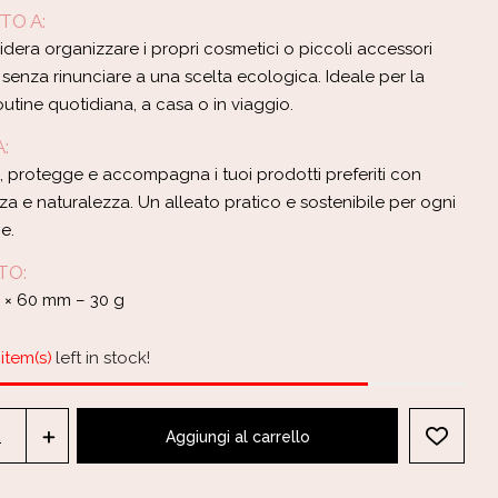
TO A:
idera organizzare i propri cosmetici o piccoli accessori
, senza rinunciare a una scelta ecologica. Ideale per la
utine quotidiana, a casa o in viaggio.
:
, protegge e accompagna i tuoi prodotti preferiti con
a e naturalezza. Un alleato pratico e sostenibile per ogni
e.
TO:
0 × 60 mm – 30 g
item(s)
left in stock!
Aggiungi al carrello