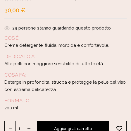
Valutato
1
5.00
30,00
€
su 5 su base
di
recensioni
29
persone stanno guardando questo prodotto
COS’È:
Crema detergente, fluida, morbida e confortevole.
DEDICATO A:
Alle pelli con maggiore sensibilità di tutte le età.
COSA FA:
Deterge in profondità, strucca e protegge la pelle del viso
con estrema delicatezza.
FORMATO:
200 ml
Aggiungi al carrello