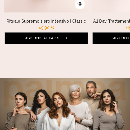
Rituale Supremo siero intensivo | Classic
All Day Trattament
49,90
€
6
AGGIUNGI AL CARRELLO
AGGIUNGI