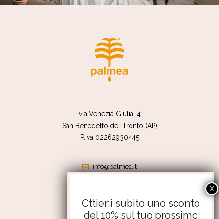
via Venezia Giulia, 4
San Benedetto del Tronto (AP)
P.Iva 02262930445
info@palmea.it
shop@palmea.it
351 4176056
Ottieni subito uno sconto
del 10% sul tuo prossimo
Termini e condizioni