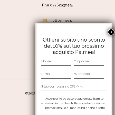
P.Iva 02262930445
info@palmea.it
shop@palmea.it
351 4176056
Ottieni subito uno sconto
del 10% sul tuo prossimo
Termini e condizioni
acquisto Palmea!
Resi e rimborsi
Privacy Policy
Cookie Policy
©2026 Palmea srl – All Rights Reserved
Acconsento ad essere aggiornato tramite
Credits:
Aries comunica
e-mail in merito a tutte le nostre iniziative
promozionali e di marketing anche diretto.