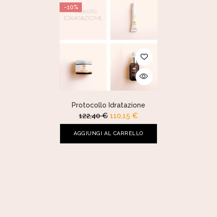
-10%
Protocollo Idratazione
122,40
€
110,15
€
AGGIUNGI AL CARRELLO