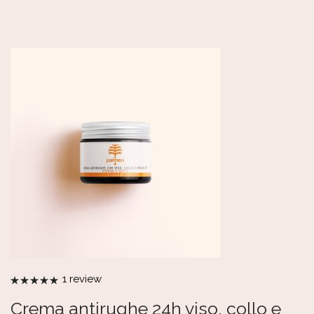
1
review
Valutato
5.00
su 5
Crema antirughe 24h viso, collo e