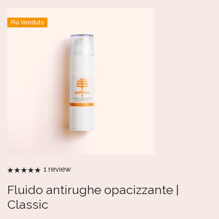
Più Venduto
1
review
Valutato
5.00
su 5
Fluido antirughe opacizzante |
Classic