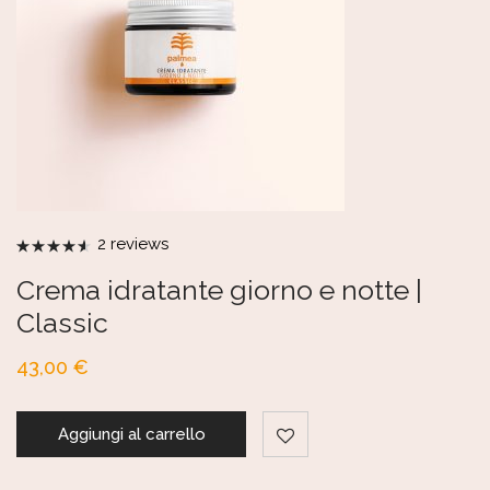
2
reviews
Valutato
4.50
su 5
Crema idratante giorno e notte |
Classic
43,00
€
Aggiungi al carrello