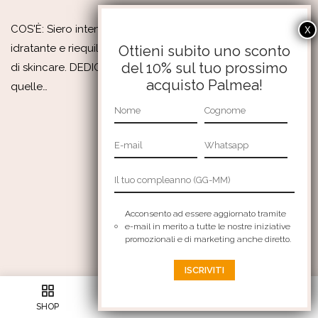
COS'È: Siero intensivo ricco di attivi, antiossidante,
idratante e riequilibrante. Prodotto chiave in un protocollo
Ottieni subito uno sconto
del 10% sul tuo prossimo
di skincare. DEDICATO A: Per tutte le pelli (escludendo
acquisto Palmea!
quelle…
Acconsento ad essere aggiornato tramite
e-mail in merito a tutte le nostre iniziative
promozionali e di marketing anche diretto.
9
SHOP
ACCOUNT
SEARCH
WISHLIST