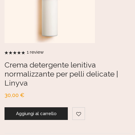
1
review
Valutato
5.00
su 5
Crema detergente lenitiva
normalizzante per pelli delicate |
Linyva
30,00
€
Aggiungi al carrello