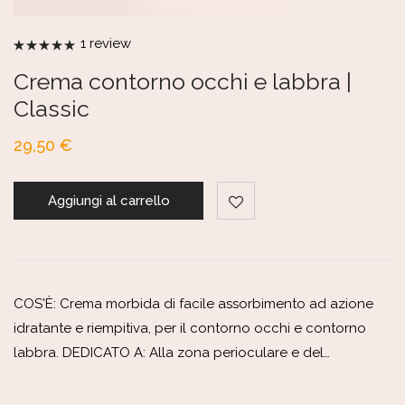
1
review
Valutato
5.00
su 5
Crema contorno occhi e labbra |
Classic
29,50
€
Aggiungi al carrello
COS'È: Crema morbida di facile assorbimento ad azione
idratante e riempitiva, per il contorno occhi e contorno
labbra. DEDICATO A: Alla zona perioculare e del…