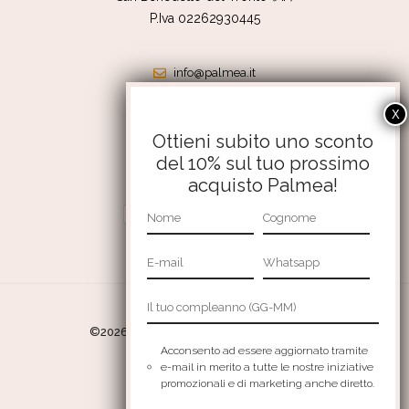
P.Iva 02262930445
info@palmea.it
shop@palmea.it
351 4176056
Ottieni subito uno sconto
del 10% sul tuo prossimo
Termini e condizioni
acquisto Palmea!
Resi e rimborsi
Privacy Policy
Cookie Policy
©2026 Palmea srl – All Rights Reserved
Acconsento ad essere aggiornato tramite
Credits:
Aries comunica
e-mail in merito a tutte le nostre iniziative
promozionali e di marketing anche diretto.