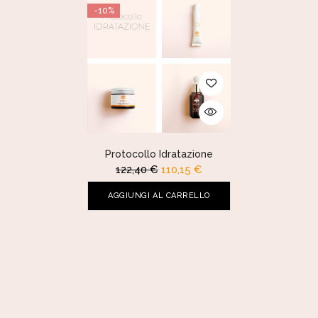
-10%
Protocollo Idratazione
122,40
€
110,15
€
AGGIUNGI AL CARRELLO