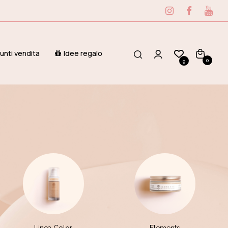
unti vendita
Idee regalo
0
9