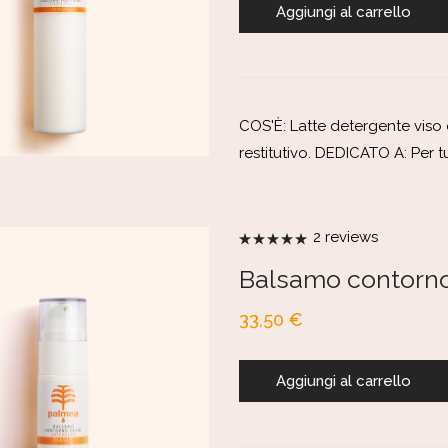
Aggiungi al carrello
COS'È: Latte detergente viso 
restitutivo. DEDICATO A: Per tut
2
reviews
Valutato
5.00
su 5
Balsamo contorno 
33,50
€
Aggiungi al carrello