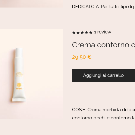
DEDICATO A: Per tutti i tipi di 
1
review
Valutato
5.00
su 5
Crema contorno oc
29,50
€
Aggiungi al carrello
COS'È: Crema morbida di facil
contorno occhi e contorno la