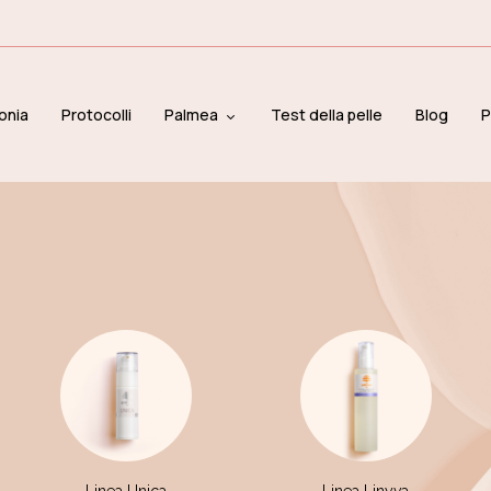
onia
Protocolli
Palmea
Test della pelle
Blog
P