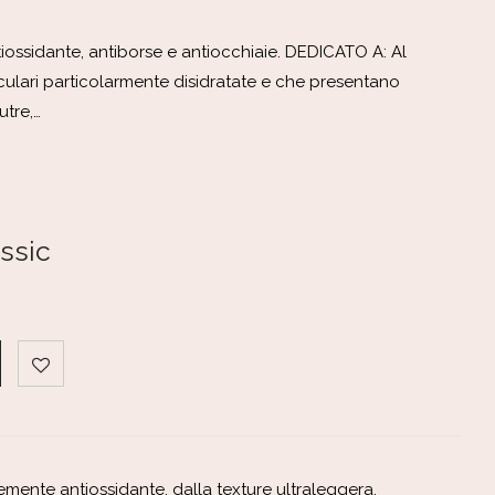
iossidante, antiborse e antiocchiaie. DEDICATO A: Al
culari particolarmente disidratate e che presentano
utre,…
assic
emente antiossidante, dalla texture ultraleggera.