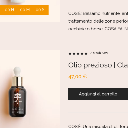
00
H
00
M
00
S
COS'È: Balsamo nutriente, ant
trattamento delle zone perio
occhiaie o borse. COSA FA: N
2
reviews
Valutato
5.00
su 5
Olio prezioso | Cl
47,00
€
Aggiungi al carrello
COS'È: Una miscela di oli fort