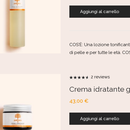
Aggiungi al carrello
COS'È: Una lozione tonificante
di pelle e per tutte le età. 
2
reviews
Valutato
4.50
su 5
Crema idratante gi
43,00
€
Aggiungi al carrello