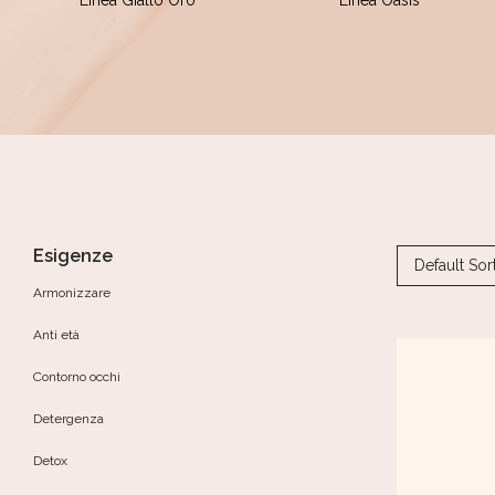
Linea Giallo Oro
Linea Oasis
Esigenze
Default Sor
Armonizzare
Anti età
Contorno occhi
Detergenza
Detox