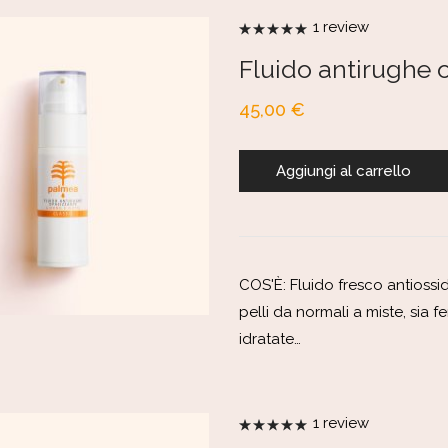
1
review
Valutato
5.00
su 5
Fluido antirughe o
45,00
€
Aggiungi al carrello
COS'È: Fluido fresco antiossi
pelli da normali a miste, sia 
idratate…
1
review
Valutato
5.00