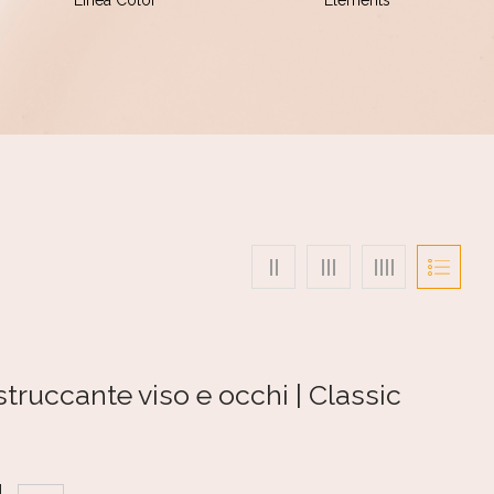
Linea Color
Elements
truccante viso e occhi | Classic